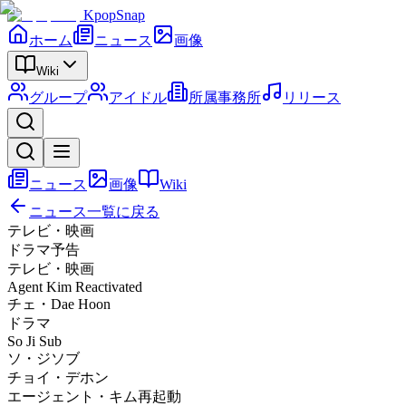
KpopSnap
ホーム
ニュース
画像
Wiki
グループ
アイドル
所属事務所
リリース
ニュース
画像
Wiki
ニュース一覧に戻る
テレビ・映画
ドラマ予告
テレビ・映画
Agent Kim Reactivated
チェ・Dae Hoon
ドラマ
So Ji Sub
ソ・ジソブ
チョイ・デホン
エージェント・キム再起動