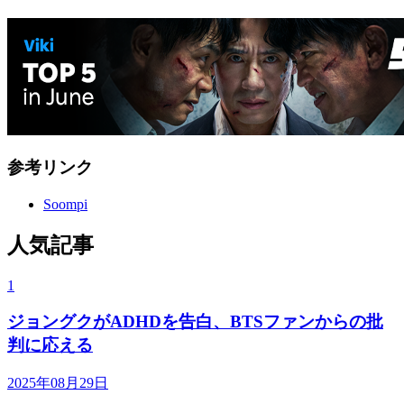
参考リンク
Soompi
人気記事
1
ジョングクがADHDを告白、BTSファンからの批
判に応える
2025年08月29日