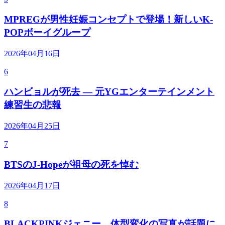
MPREGが男性妊娠コンセプトで登場！新しいK-
POPボーイグループ
2026年04月16日
6
ハンビョルが死去 — 元YGエンターテインメント
練習生の悲報
2026年04月25日
7
BTSのJ-Hopeが祖母の死を悼む
2026年04月17日
8
BLACKPINKジェニー、体型変化の写真が話題に