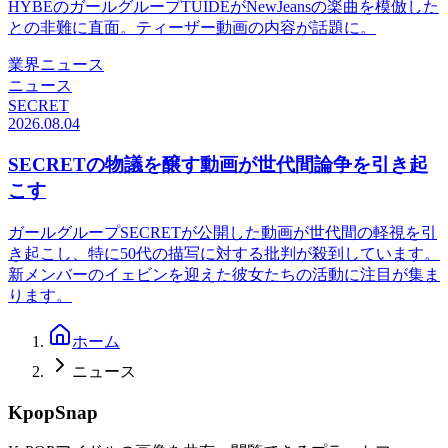
HYBEのガールグループTUIDEがNewJeansの楽曲を模倣した
との非難に直面。ティーザー動画の内容が話題に。
業界ニュース
ニュース
SECRET
2026.08.04
SECRETの物議を醸す動画が世代間論争を引き起
こす
ガールグループSECRETが公開した動画が世代間の軽視を引
き起こし、特に50代の描写に対する批判が殺到しています。
新メンバーのイェビンを迎えた彼女たちの活動に注目が集ま
ります。
ホーム
ニュース
KpopSnap