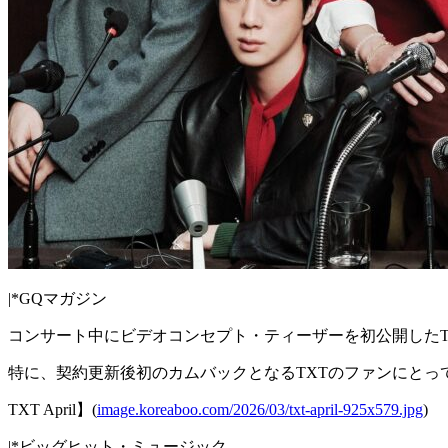
|*GQマガジン
コンサート中にビデオコンセプト・ティーザーを初公開したT
特に、契約更新後初のカムバックとなるTXTのファンにとっ
TXT April】(
image.koreaboo.com/2026/03/txt-april-925x579.jpg
)
|*ビッグヒット・ミュージック