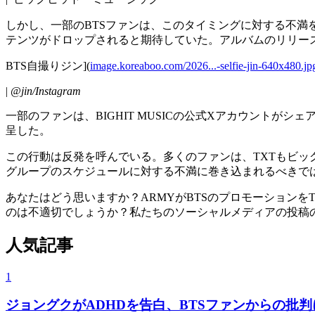
しかし、一部のBTSファンは、このタイミングに対する不満を
テンツがドロップされると期待していた。アルバムのリリー
BTS自撮りジン](
image.koreaboo.com/2026...-selfie-jin-640x480.jp
|
@jin/Instagram
一部のファンは、BIGHIT MUSICの公式Xアカウントが
呈した。
この行動は反発を呼んでいる。多くのファンは、TXTもビッ
グループのスケジュールに対する不満に巻き込まれるべきで
あなたはどう思いますか？ARMYがBTSのプロモーション
のは不適切でしょうか？私たちのソーシャルメディアの投稿
人気記事
1
ジョングクがADHDを告白、BTSファンからの批