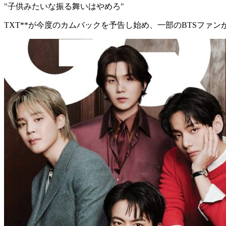
"子供みたいな振る舞いはやめろ"
TXT**が今度のカムバックを予告し始め、一部のBTSフ