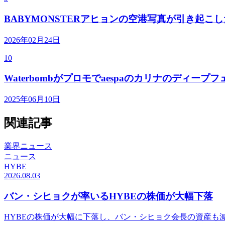
BABYMONSTERアヒョンの空港写真が引き起こ
2026年02月24日
10
Waterbombがプロモでaespaのカリナのディ
2025年06月10日
関連記事
業界ニュース
ニュース
HYBE
2026.08.03
バン・シヒョクが率いるHYBEの株価が大幅下落
HYBEの株価が大幅に下落し、バン・シヒョク会長の資産も