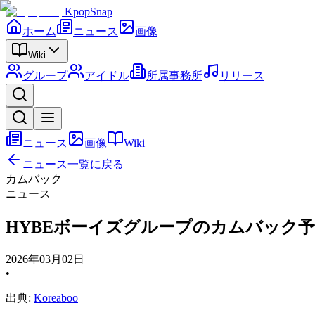
KpopSnap
ホーム
ニュース
画像
Wiki
グループ
アイドル
所属事務所
リリース
ニュース
画像
Wiki
ニュース一覧に戻る
カムバック
ニュース
HYBEボーイズグループのカムバック予
2026年03月02日
•
出典:
Koreaboo