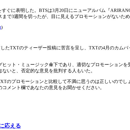
すぐに表明した。BTSは3月20日にニューアルバム『ARIR
スまで3週間を切ったが、目に見えるプロモーションがないた
g
)
シェアしたTXTのティーザー投稿に苦言を呈し、TXTの4月のカ
グヒット・ミュージック傘下であり、適切なプロモーションを
はないと、否定的な意見を批判する人もいた。
をTXTのプロモーションと比較して不満に思うのは正しいのでし
のコメント欄であなたの意見をお聞かせください。
判に応える