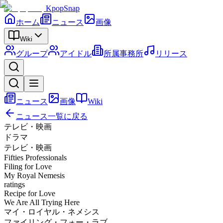
KpopSnap
ホーム
ニュース
画像
Wiki
グループ
アイドル
所属事務所
リリース
ニュース
画像
Wiki
ニュース一覧に戻る
テレビ・映画
ドラマ
テレビ・映画
Fifties Professionals
Filing for Love
My Royal Nemesis
ratings
Recipe for Love
We Are All Trying Here
マイ・ロイヤル・ネメシス
ファイリング・フォー・ラブ