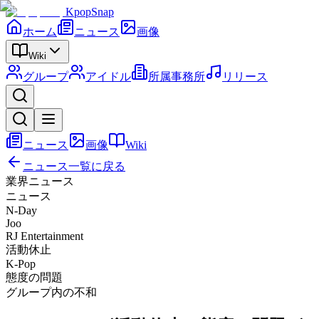
KpopSnap
ホーム
ニュース
画像
Wiki
グループ
アイドル
所属事務所
リリース
ニュース
画像
Wiki
ニュース一覧に戻る
業界ニュース
ニュース
N-Day
Joo
RJ Entertainment
活動休止
K-Pop
態度の問題
グループ内の不和