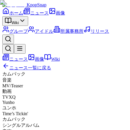
KpopSnap
ホーム
ニュース
画像
Wiki
グループ
アイドル
所属事務所
リリース
ニュース
画像
Wiki
ニュース一覧に戻る
カムバック
音楽
MV/Teaser
動画
TVXQ
Yunho
ユンホ
Time’s Tickin'
カムバック
シングルアルバム