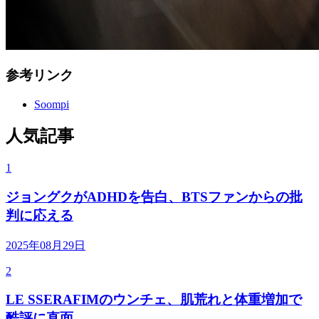
参考リンク
Soompi
人気記事
1
ジョングクがADHDを告白、BTSファンからの批
判に応える
2025年08月29日
2
LE SSERAFIMのウンチェ、肌荒れと体重増加で
酷評に直面