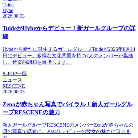
Tuide
Hybe
2026.08.03
TuideがHybeからデビュー！新ガールグループの詳
細
Hybeから新たに誕生するガールグループTuideが2026年8月24
日にデビュー。多様な文化背景を持つ7人のメンバーが集結
し、音楽的調和を目指します。
K-POP一般
ニュース
RESCENE
2026.08.03
Zenaが赤ちゃん写真でバイラル！新人ガールグル
ープRESCENEの魅力
新人ガールグループRESCENEのメンバーZenaが赤ちゃんの
頃の写真で話題に。2024年デビューの彼女の魅力に迫りま
す。