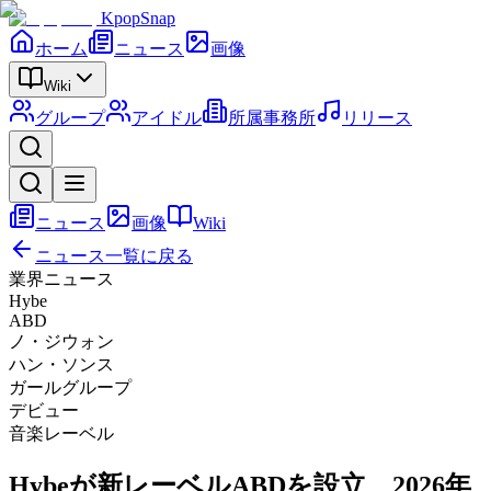
KpopSnap
ホーム
ニュース
画像
Wiki
グループ
アイドル
所属事務所
リリース
ニュース
画像
Wiki
ニュース一覧に戻る
業界ニュース
Hybe
ABD
ノ・ジウォン
ハン・ソンス
ガールグループ
デビュー
音楽レーベル
Hybeが新レーベルABDを設立、2026年