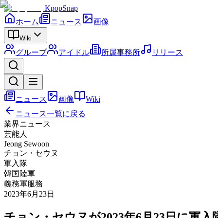
KpopSnap
ホーム
ニュース
画像
Wiki
グループ
アイドル
所属事務所
リリース
ニュース
画像
Wiki
ニュース一覧に戻る
業界ニュース
芸能人
Jeong Sewoon
チョン・セウヌ
軍入隊
韓国陸軍
義務軍服務
2023年6月23日
チョン・セウヌが2023年6月23日に軍入