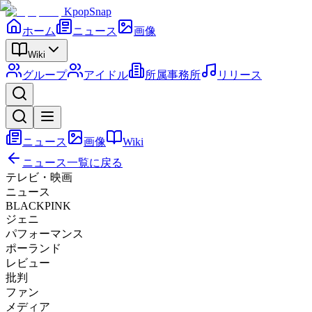
KpopSnap
ホーム
ニュース
画像
Wiki
グループ
アイドル
所属事務所
リリース
ニュース
画像
Wiki
ニュース一覧に戻る
テレビ・映画
ニュース
BLACKPINK
ジェニ
パフォーマンス
ポーランド
レビュー
批判
ファン
メディア