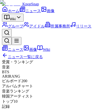
KpopSnap
ホーム
ニュース
画像
Wiki
グループ
アイドル
所属事務所
リリース
ニュース
画像
Wiki
ニュース一覧に戻る
受賞・ランキング
音楽
BTS
ARIRANG
ビルボード200
アルバムチャート
音楽ランキング
韓国アーティスト
トップ10
記録